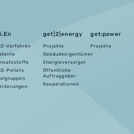
i.En
get|2|energy
get:power
tE-Verfahren
Projekte
Projekte
atente
Gebäudeeigentümer
insatzstoffe
Energieversorger
tE-Pellets
Öffentliche
Auftraggeber
ielgruppen
Kooperationen
örderungen