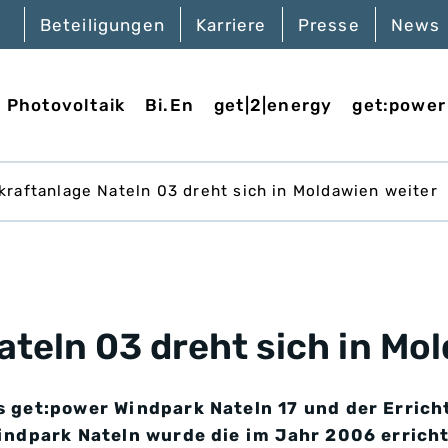
Beteiligungen
Karriere
Presse
News
Photovoltaik
Bi.En
get|2|energy
get:power
kraftanlage Nateln 03 dreht sich in Moldawien weiter
teln 03 dreht sich in Mo
 get:power Windpark Nateln 17 und der Errich
indpark Nateln wurde die im Jahr 2006 errich