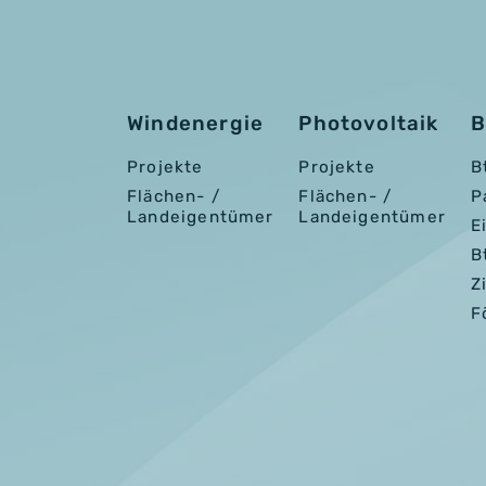
Windenergie
Photovoltaik
B
Projekte
Projekte
B
Flächen- /
Flächen- /
P
Landeigentümer
Landeigentümer
E
B
Z
F