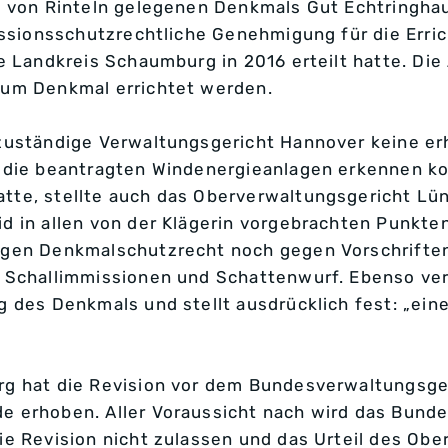
t von Rinteln gelegenen Denkmals Gut Echtringh
issionsschutzrechtliche Genehmigung für die Erri
 Landkreis Schaumburg in 2016 erteilt hatte. Die 
zum Denkmal errichtet werden.
zuständige Verwaltungsgericht Hannover keine er
 die beantragten Windenergieanlagen erkennen ko
te, stellte auch das Oberverwaltungsgericht Lün
 in allen von der Klägerin vorgebrachten Punkten 
egen Denkmalschutzrecht noch gegen Vorschrifte
 Schallimmissionen und Schattenwurf. Ebenso ve
 des Denkmals und stellt ausdrücklich fest: „ei
g hat die Revision vor dem Bundesverwaltungsger
 erhoben. Aller Voraussicht nach wird das Bunde
e Revision nicht zulassen und das Urteil des Obe