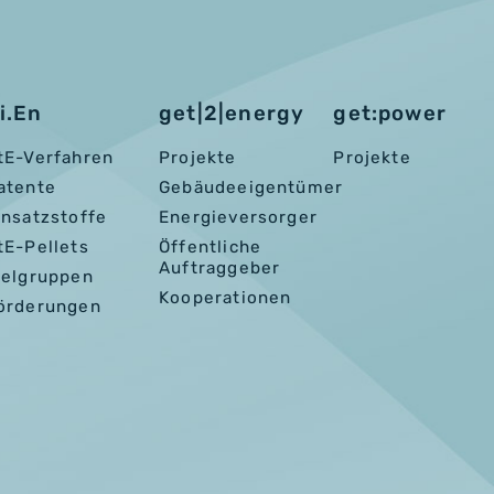
i.En
get|2|energy
get:power
tE-Verfahren
Projekte
Projekte
atente
Gebäudeeigentümer
insatzstoffe
Energieversorger
tE-Pellets
Öffentliche
Auftraggeber
ielgruppen
Kooperationen
örderungen