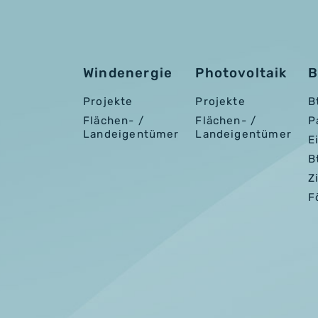
Windenergie
Photovoltaik
B
Projekte
Projekte
B
Flächen- /
Flächen- /
P
Landeigentümer
Landeigentümer
E
B
Z
F