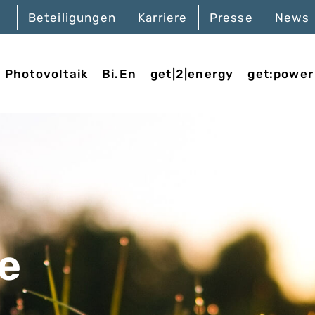
Beteiligungen
Karriere
Presse
News
Photovoltaik
Bi.En
get|2|energy
get:power
e