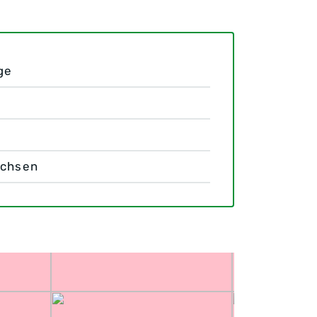
ge
achsen