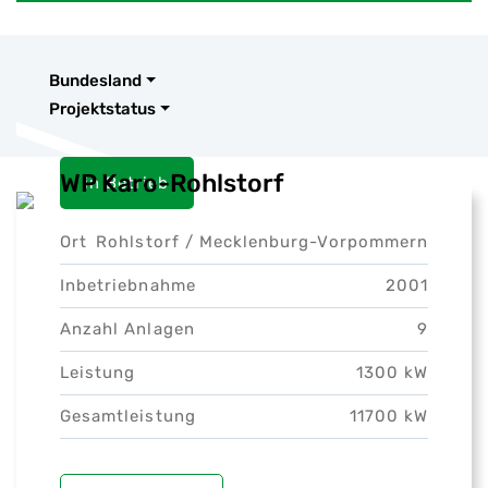
Bundesland
Projektstatus
WP Karo-Rohlstorf
in Betrieb
Ort
Rohlstorf /
Mecklenburg-Vorpommern
Inbetriebnahme
2001
Anzahl Anlagen
9
Leistung
1300 kW
Gesamtleistung
11700 kW