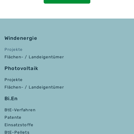
Windenergie
Projekte
Flächen- / Landeigentümer
Photovoltaik
Projekte
Flächen- / Landeigentümer
Bi.En
BtE-Verfahren
Patente
Einsatzstoffe
BtE-Pellets